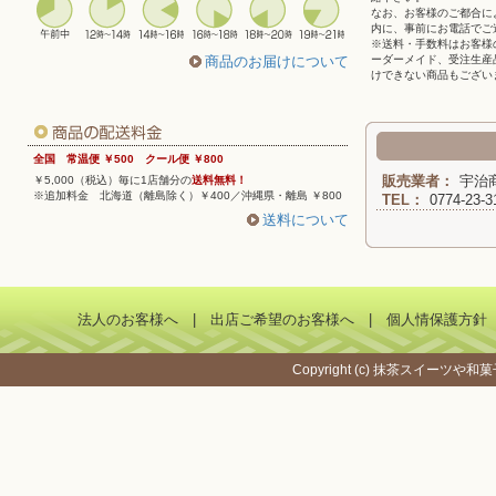
なお、お客様のご都合に
内に、事前にお電話でご
※送料・手数料はお客様
商品のお届けについて
ーダーメイド、受注生産
けできない商品もござい
全国 常温便 ￥500 クール便 ￥800
販売業者：
宇治
￥5,000（税込）毎に1店舗分の
送料無料！
※追加料金 北海道（離島除く）￥400／沖縄県・離島 ￥800
TEL：
0774-2
送料について
法人のお客様へ
|
出店ご希望のお客様へ
|
個人情保護方針
Copyright (c)
抹茶スイーツや和菓