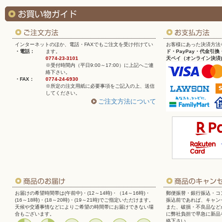
インターネットのほか、電話・FAXでもご注文を受け付けてい
お客様にあった決済方法
・電話：
ます。
ド・PayPay・代金引換
0774-23-3101
天ペイ（オンライン決済)
※受付時間内（平日9:00～17:00）に上記へご連
絡下さい。
・FAX：
0774-24-6930
※所定の注文用紙に必要事項をご記入の上、送信
してください。
ご注文方法について
お届けの希望時間帯は(午前中)・(12～14時)・（14～16時)・
郵便振替・銀行振込・コン
(16～18時)・(18～20時)・(19～21時)でご指定いただけます。
振込前であれば、キャン
天候や交通事情などによりご希望の時間帯にお届けできない場
また、破損・不良品など
合もございます。
に弊社負担で早急に新品
絡下さい。