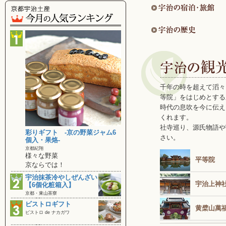
千年の時を超えて滔々
等院」をはじめとする
時代の息吹を今に伝え
くれます。
社寺巡り、源氏物語や
彩りギフト ‐京の野菜ジャム6
さい。
個入・果烙‐
京都紀翔
様々な野菜
平等院
京ならでは！
宇治抹茶冷やしぜんざい
宇治上神
【6個化粧箱入】
京都・東山茶寮
ビストロギフト
黄檗山萬
ビストロ de ナカガワ