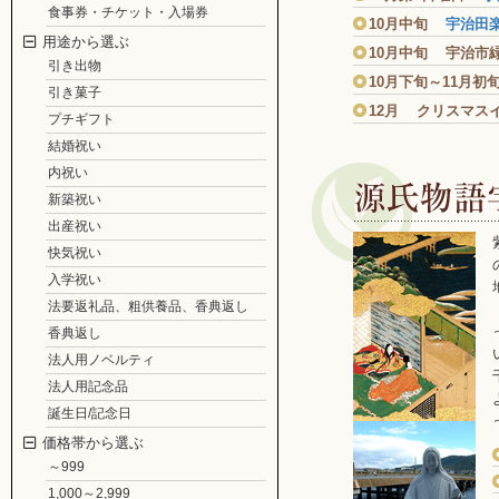
食事券・チケット・入場券
10月中旬
宇治田
用途から選ぶ
10月中旬 宇治市
引き出物
10月下旬～11月
引き菓子
12月 クリスマス
プチギフト
結婚祝い
内祝い
新築祝い
出産祝い
快気祝い
入学祝い
法要返礼品、粗供養品、香典返し
香典返し
法人用ノベルティ
法人用記念品
誕生日/記念日
価格帯から選ぶ
～999
1,000～2,999