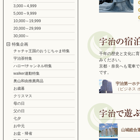
3,000～4,999
5,000～9,999
10,000～19,999
20,000～29,999
30,000～
特集企画
チャチャ王国のおうじちゃま特集
千年の歴史と文化に育
宇治茶特集
みください。
ハロー!チャンネル特集
京都・奈良へも電車で
です。
walker連動特集
奥山和由推薦商品
宇治第一ホテ
お歳暮
（ビジネス 
クリスマス
母の日
父の日
七夕
お中元
山城総合
お盆・帰省