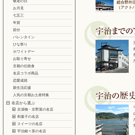
敬老の日
総合野外
（アクト
お月見
七五三
年賀
節分
バレンタイン
ひな祭り
ホワイトデー
お取り寄せ
京都の伝統食
名店コラボ商品
恋愛成就
新生活応援
人気の京都お土産特集
名店から選ぶ
京漬物・京野菜の名店
和菓子の名店
スイーツの名店
宇治銘々茶の名店