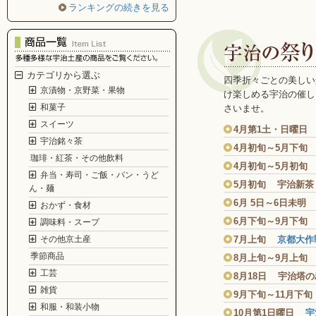
ランキングの続きを見る
カテゴリから選ぶ
四季折々ごとの美しい
京漬物・京野菜・果物
け楽しめる宇治の催し
和菓子
さいませ。
スイーツ
4月第1土・日曜
宇治銘々茶
4月初旬～5月下旬
珈琲・紅茶・その他飲料
4月初旬～5月初旬
弁当・寿司・ご飯・パン・うど
5月初旬 宇治新茶
ん・麺
6月 5日～6日未
おかず・食材
6月下旬～9月下
調味料・スープ
その他京土産
7月上旬
京都大作
季節商品
8月上旬～9月上
工芸
8月18日 宇治塔
雑貨
9月下旬～11月下
和服・和装小物
10月第1日曜日
宇