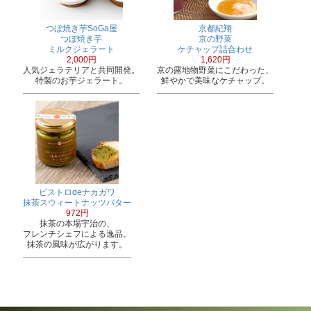
つぼ焼き芋SoGa屋
京都紀翔
つぼ焼き芋
京の野菜
ミルクジェラート
ケチャップ詰合わせ
2,000円
1,620円
人気ジェラテリアと共同開発。
京の露地物野菜にこだわった、
特製のお芋ジェラート。
鮮やかで美味なケチャップ。
ビストロdeナカガワ
抹茶スウィートナッツバター
972円
抹茶の本場宇治の、
フレンチシェフによる逸品。
抹茶の風味が広がります。