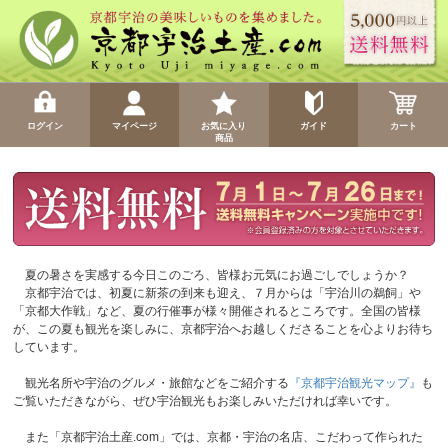
ログイン
マイページ
お気に入り
ガイド
カート
商品
夏の暑さを実感する今日このごろ、皆様お元気にお過ごしでしょうか？
京都宇治では、初夏に新茶の到来も迎え、７月からは「宇治川の鵜飼」や
「京都大作戦」など、夏の行催事が様々開催されるところです。全国の皆様
が、この夏も観光を楽しみに、京都宇治へお越しくださることを心よりお待ち
しています。
観光名所や宇治のグルメ・旅館などをご紹介する
『京都宇治観光マップ』
も
ご覧いただきながら、ぜひ宇治観光もお楽しみいただければ幸いです。
また「京都宇治土産.com」では、京都・宇治の名店、こだわって作られた