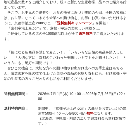
地域産品の数々をご紹介しており、続々と新たな生産者様、品々のご紹介も始
まっています。
そこで、お中元のご贈答や、お盆の帰省に近づく季節の今回、全国の皆様に
は、お世話になっている方や企業への贈り物を、お得にお買い物いただけるよ
うに、京都宇治土産.comでは、「
送料無料キャンペーン
」を開催！
『京都宇治土産.com』で、京都・宇治の美味しい体験を…。
ご紹介している名店の全1000商品以上が全て
送料無料
でご購入いただけま
す。
「気になる新商品を試してみたい！」「いろいろな店舗の商品を購入した
い！」「大切な方に、京都のこだわった美味しいギフトをお贈りしたい！」と
いう方にも、絶好の期間です！
ぜひこの機会に、大切な方への贈り物やお出かけ先へのお手土産はもちろ
ん、厳選素材を匠の技で仕上げた美味や逸品のお取り寄せにも、ぜひ京都・宇
治の生産者の方々こだわりのお品をご利用くださいませ。
送料無料期間：
2026年 7月 1日(水) 10：00 ～2026年 7月 26日(日) 22：
00
送料特典内容：
期間中、「京都宇治土産.com」の商品をお買い上げの際、
通常500円（クール便800円)が
無料
になります。
（北海道、沖縄県・離島のエリア追加料金も無料対象で
す。）