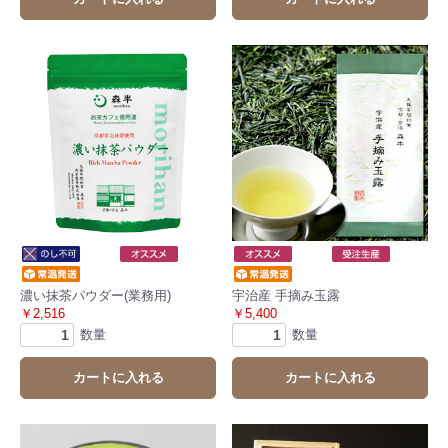
濃い抹茶パウダー(業務用)
宇治産 手摘み玉露
￥2,516
￥5,400
数量
数量
カートに入れる
カートに入れる