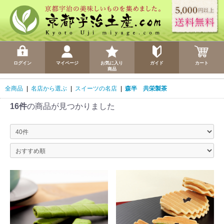
ログイン
マイページ
お気に入り
ガイド
カート
商品
全商品
|
名店から選ぶ
|
スイーツの名店
|
森半 共栄製茶
16件
の商品が見つかりました