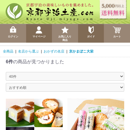
ログイン
マイページ
お気に入り
ガイド
カート
商品
全商品
|
名店から選ぶ
|
おかずの名店
|
京かまぼこ大栄
6件
の商品が見つかりました