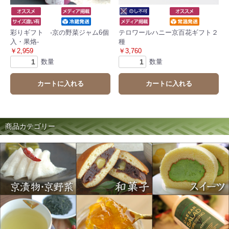
彩りギフト ‐京の野菜ジャム6個
テロワールハニー京百花ギフト２
入・果烙‐
種
￥2,959
￥3,760
数量
数量
カートに入れる
カートに入れる
商品カテゴリー