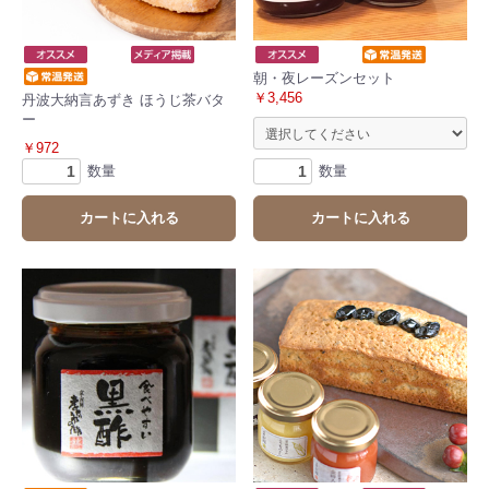
朝・夜レーズンセット
￥3,456
丹波大納言あずき ほうじ茶バタ
ー
￥972
数量
数量
カートに入れる
カートに入れる