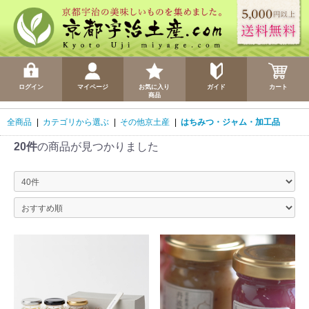
ログイン
マイページ
お気に入り
ガイド
カート
商品
全商品
|
カテゴリから選ぶ
|
その他京土産
|
はちみつ・ジャム・加工品
20件
の商品が見つかりました