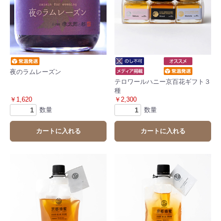
夜のラムレーズン
テロワールハニー京百花ギフト３
種
￥1,620
￥2,300
数量
数量
カートに入れる
カートに入れる