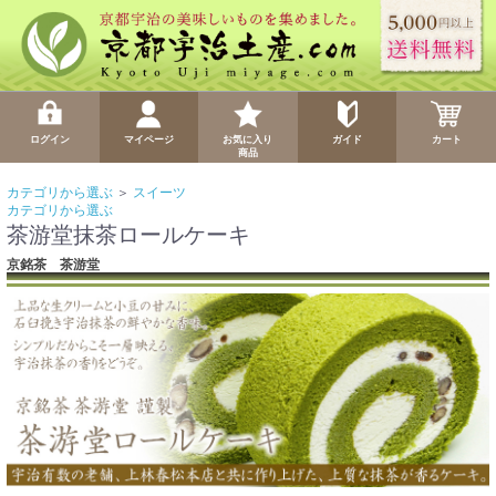
ログイン
マイページ
お気に入り
ガイド
カート
商品
カテゴリから選ぶ
＞
スイーツ
カテゴリから選ぶ
茶游堂抹茶ロールケーキ
京銘茶 茶游堂