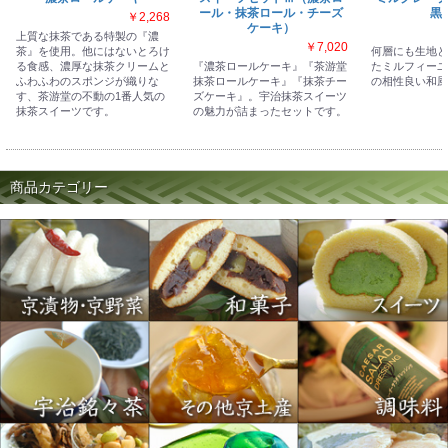
ール・抹茶ロール・チーズ
黒
￥2,268
ケーキ）
上質な抹茶である特製の『濃
￥7,020
茶』を使用。他にはないとろけ
何層にも生地と
る食感、濃厚な抹茶クリームと
『濃茶ロールケーキ』『茶游堂
たミルフィーユ
ふわふわのスポンジが織りな
抹茶ロールケーキ』『抹茶チー
の相性良い和風
す、茶游堂の不動の1番人気の
ズケーキ』。宇治抹茶スイーツ
抹茶スイーツです。
の魅力が詰まったセットです。
商品カテゴリー