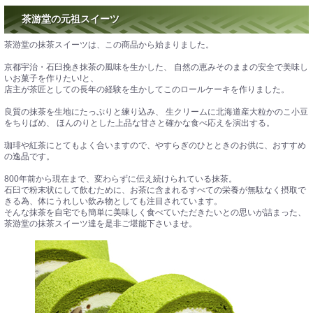
茶游堂の元祖スイーツ
茶游堂の抹茶スイーツは、この商品から始まりました。
京都宇治・石臼挽き抹茶の風味を生かした、 自然の恵みそのままの安全で美味し
いお菓子を作りたい!と、
店主が茶匠としての長年の経験を生かしてこのロールケーキを作りました。
良質の抹茶を生地にたっぷりと練り込み、 生クリームに北海道産大粒かのこ小豆
をちりばめ、 ほんのりとした上品な甘さと確かな食べ応えを演出する。
珈琲や紅茶にとてもよく合いますので、やすらぎのひとときのお供に、おすすめ
の逸品です。
800年前から現在まで、変わらずに伝え続けられている抹茶。
石臼で粉末状にして飲むために、お茶に含まれるすべての栄養が無駄なく摂取で
きる為、体にうれしい飲み物としても注目されています。
そんな抹茶を自宅でも簡単に美味しく食べていただきたいとの思いが詰まった、
茶游堂の抹茶スイーツ達を是非ご堪能下さいませ。