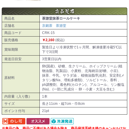
商品名
茶游堂抹茶ロールケーキ
店舗名
京銘茶 茶游堂
商品コード
CRK-15
販売価格
￥2,160
(税込)
製造日より冷凍状態で1ヶ月間、解凍後要冷蔵5℃以
賞味期限
下で3日間
発送日目安
3営業日以内
卵(国産)、砂糖、生クリーム、ホイップクリーム (植
物油脂、乳製品)、小麦粉、北海納豆(砂糖、小豆)、
抹茶、牛乳、サラダ油 、植物油脂/乳化剤、安定剤(メ
原材料
タリン酸Na、増粘多糖類)、ソルビトール、香料 、
ph調整剤、着色料(カロチン)、アルコール、リン酸塩
(Na)、(一部に乳成分・ 卵・小麦・大豆を含む)
内容量（入り数）
1本
サイズ
長さ11cm・縦7cm・巾8cm
ポイント付与
21pt
※食品の為、商品に不備がある場合を除き、商品発送手続き後のキャンセルはお