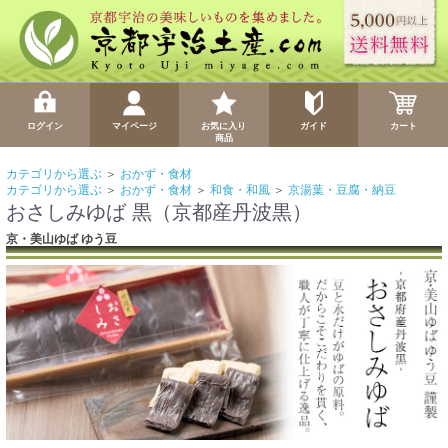
ログイン
マイページ
お気に入り
ガイド
カート
商品
カテゴリから選ぶ
＞
おかず・食材
カテゴリから選ぶ
＞
おかず・食材
＞
和食・和風
＞
京湯葉・豆腐・納豆
おさしみゆば 黒（京都産丹波黒）
京・美山ゆば ゆう豆