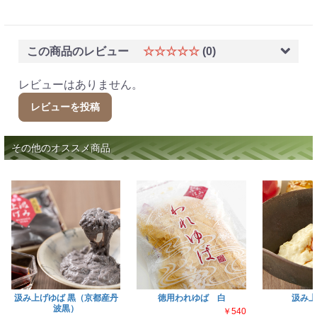
この商品のレビュー
☆☆☆☆☆
(0)
レビューはありません。
レビューを投稿
その他のオススメ商品
汲み上げゆば 黒（京都産丹
徳用われゆば 白
汲み上
波黒）
￥540