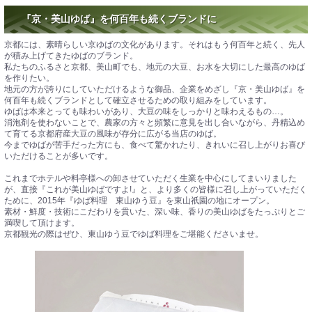
『京・美山ゆば』を何百年も続くブランドに
京都には、素晴らしい京ゆばの文化があります。それはもう何百年と続く、先人
が積み上げてきたゆばのブランド。
私たちのふるさと京都、美山町でも、地元の大豆、お水を大切にした最高のゆば
を作りたい。
地元の方が誇りにしていただけるような御品、企業をめざし『京・美山ゆば』を
何百年も続くブランドとして確立させるための取り組みをしています。
ゆばは本来とっても味わいがあり、大豆の味をしっかりと味わえるもの…。
消泡剤を使わないことで、農家の方々と頻繁に意見を出し合いながら、丹精込め
て育てる京都府産大豆の風味が存分に広がる当店のゆば。
今までゆばが苦手だった方にも、食べて驚かれたり、きれいに召し上がりお喜び
いただけることが多いです。
これまでホテルや料亭様への卸させていただく生業を中心にしてまいりました
が、直接『これが美山ゆばですよ!』と、より多くの皆様に召し上がっていただく
ために、2015年『ゆば料理 東山ゆう豆』を東山祇園の地にオープン。
素材・鮮度・技術にこだわりを貫いた、深い味、香りの美山ゆばをたっぷりとご
満喫して頂けます。
京都観光の際はぜひ、東山ゆう豆でゆば料理をご堪能くださいませ。