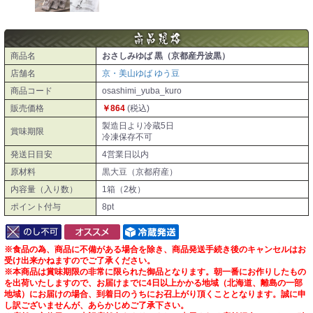
商品名
おさしみゆば 黒（京都産丹波黒）
店舗名
京・美山ゆば ゆう豆
商品コード
osashimi_yuba_kuro
販売価格
￥864
(税込)
製造日より冷蔵5日
賞味期限
冷凍保存不可
発送日目安
4営業日以内
原材料
黒大豆（京都府産）
内容量（入り数）
1箱（2枚）
ポイント付与
8pt
※食品の為、商品に不備がある場合を除き、商品発送手続き後のキャンセルはお
受け出来かねますのでご了承ください。
※本商品は賞味期限の非常に限られた御品となります。朝一番にお作りしたもの
を出荷いたしますので、お届けまでに4日以上かかる地域（北海道、離島の一部
地域）にお届けの場合、到着日のうちにお召上がり頂くこととなります。誠に申
し訳ございませんが、あらかじめご了承下さい。