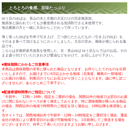
とろとろの食感、旨味たっぷり
ゆう豆のゆばは、美山の水と京都の大豆だけの完全無添加。
無添加と謳われていても少量使用される泡消剤でさえ未使用です。
地元農家の方と一緒に大豆からこだわって作っています。
薄く張ったゆばを竹串で引き上げ、三つ折にたたんだもの（引き上げゆば）を、
そのまま食べて頂けるようにカットしました。大豆の甘み、風味が感じられる逸
品です。
こちらは京都府産丹波黒を使用した、京・美山ゆば ゆう豆ならではのお品。その
まま盛り付けていただきわさび醤油などをかけて、お召し上がり下さい。
■賞味期限にかかるご注意事項
本商品は賞味期限の非常に限られた御品となります。お作りしたてのものを出荷
いたしますので、お届けまでに4日以上かかる地域（北海道、離島の一部地域）
にお届けの場合、到着日のうちにお召上がり頂くこととなります。誠に申し訳ご
ざいませんが、あらかじめご了承下さい。
■配達希望時間帯のご指定について
「午前中」「12時～14時」指定をご選択の場合、関西以外の地域では翌日のお届
けに間に合わないケースが多く発生しております。特に賞味期限が限られる御品
の場合、関西以外の地域で時間帯のご指定を頂く場合は、14時以降を推奨致しま
す。
当サイトでは、関西地域以外で午前中・12時～14時指定をご選択頂く場合、運送
会社の状況により通常翌日のお届け可能地域でも、1日前倒しでご発送する場合
がございますので、何卒ご了承いただけますようお願い申し上げます。