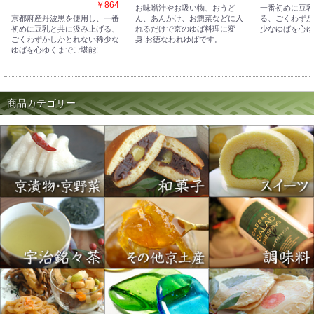
￥864
お味噌汁やお吸い物、おうど
一番初めに豆乳
京都府産丹波黒を使用し、一番
ん、あんかけ、お惣菜などに入
る、ごくわずか
初めに豆乳と共に汲み上げる、
れるだけで京のゆば料理に変
少なゆばを心ゆ
ごくわずかしかとれない稀少な
身!お徳なわれゆばです。
ゆばを心ゆくまでご堪能!
商品カテゴリー