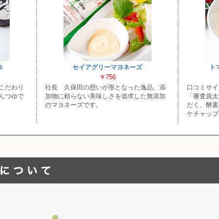
お買い物を続ける
カートへ進む
ゆ
セイアグリーマヨネーズ
ト
￥756
こだわり
社長 久保田の想いが形となった逸品。添
口コミサイ
んつゆで
加物に頼らない美味しさを追求した無添加
「審査員太
のマヨネーズです。
だく、酵素
ケチャップ