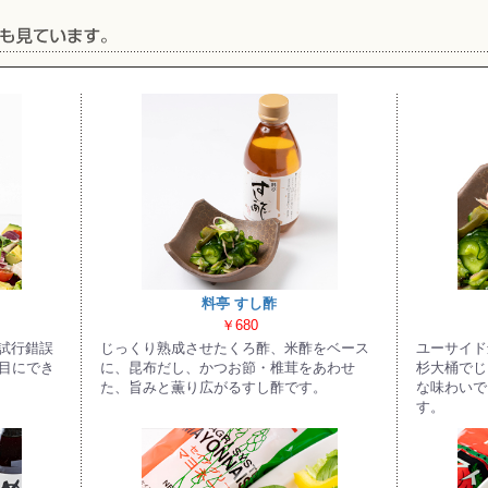
料亭 すし酢
￥680
試行錯誤
じっくり熟成させたくろ酢、米酢をベース
ユーサイド
回目にでき
に、昆布だし、かつお節・椎茸をあわせ
杉大桶でじ
た、旨みと薫り広がるすし酢です。
な味わいで
す。