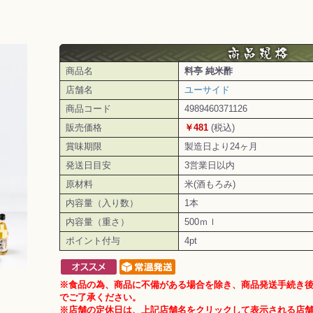
商品名
料亭 純米酢
店舗名
ユーサイド
商品コード
4989460371126
販売価格
￥481
(税込)
賞味期限
製造日より24ヶ月
発送日目安
3営業日以内
原材料
米(酒もろみ)
内容量（入り数）
1本
内容量（重さ）
500ｍｌ
ポイント付与
4pt
※食品の為、商品に不備がある場合を除き、商品発送手続き
でご了承ください。
※店舗の定休日は、上記店舗名をクリックして表示される店