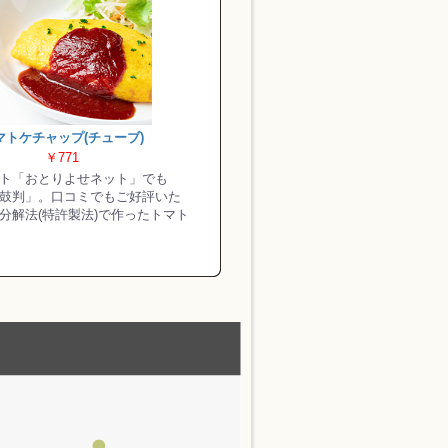
マトケチャップ(チューブ)
￥771
ト「おとりよせネット」でも
鼓判」。口コミでもご好評いた
分解法(特許製法)で作ったトマト