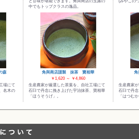
と甘味が堪能できます。角與商店の玉露の
(みやこの
お買い物を続ける
カートへ進む
中でもトップクラスの逸品。
の森
角與商店謹製 抹茶 寶相華
角
￥1,620 ～ ￥4,860
工場にて
生産農家が厳選した茶葉を、自社工場にて
生産農家が
、名木の
石臼で丹念に挽き上げた宇治抹茶、寶相華
石臼で丹念
「ほうそうげ」。
「はつむか