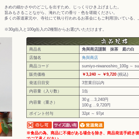
きめの細かさやのどごしを出すため、じっくりひき上げました。
旨みもさることながら、淹れたての香り・色を堪能ください。
多くの茶道家元や、寺社にて執り行われるお茶会にもご利用頂いている、
※30g缶入と100g缶入の2種類からお選びいただけます。
商品名
角與商店謹製 抹茶 庭の白
店舗名
角與商店
商品コード
sumiyo-niwanoshiro_100g ～ su
販売価格
￥3,240 ～ ￥9,720
(税込)
発送日目安
3営業日以内
内容量（入り数）
1缶
30ｇ…3,240円
内容量（重さ）
100ｇ…9,720円
ポイント付与
32pt ～ 97pt
※食品の為、商品に不備がある場合を除き、商品発送手続き
でご了承ください。