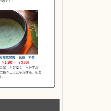
つゆ)です。
與商店謹製 抹茶 初昔
￥1,296 ～ ￥3,888
厳選した茶葉を、自社工場にて
に挽き上げた宇治抹茶、初昔
し」。