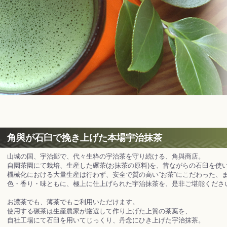
角與が石臼で挽き上げた本場宇治抹茶
山城の国、宇治郷で、代々生粋の宇治茶を守り続ける、角與商店。
自園茶園にて栽培、生産した碾茶(お抹茶の原料)を、昔ながらの石臼を使
機械化における大量生産は行わず、安全で質の高い”お茶”にこだわった、
色・香り・味ともに、極上に仕上げられた宇治抹茶を、是非ご堪能くださ
お濃茶でも、薄茶でもご利用いただけます。
使用する碾茶は生産農家が厳選して作り上げた上質の茶葉を、
自社工場にて石臼を用いてじっくり、丹念にひき上げた宇治抹茶。