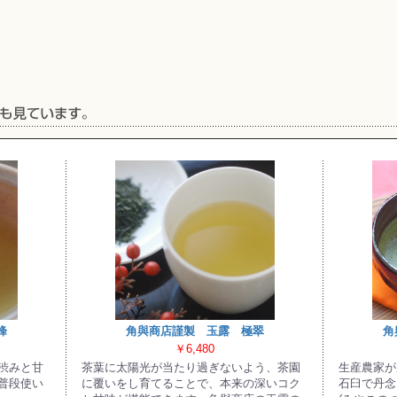
峰
角與商店謹製 玉露 極翠
角
￥6,480
渋みと甘
茶葉に太陽光が当たり過ぎないよう、茶園
生産農家が
普段使い
に覆いをし育てることで、本来の深いコク
石臼で丹念