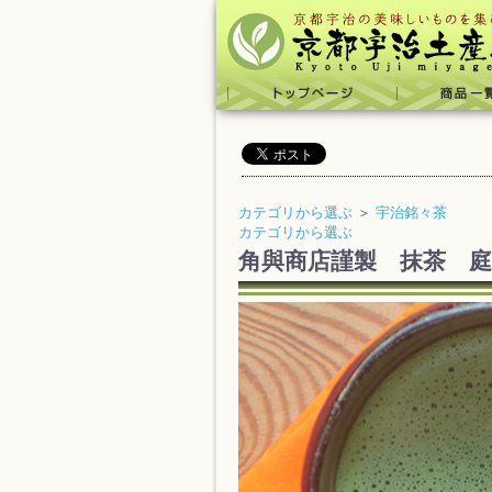
カテゴリから選ぶ
＞
宇治銘々茶
カテゴリから選ぶ
角與商店謹製 抹茶 