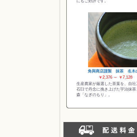
にもご好評です。
角與商店謹製 抹茶 名木
￥2,376 ～ ￥7,128
生産農家が厳選した茶葉を、自社
石臼で丹念に挽き上げた宇治抹茶
森「なぎのもり」。