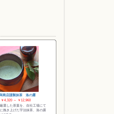
與商店謹製抹茶 洛の露
￥4,320 ～ ￥12,960
厳選した茶葉を、自社工場にて
に挽き上げた宇治抹茶、洛の露