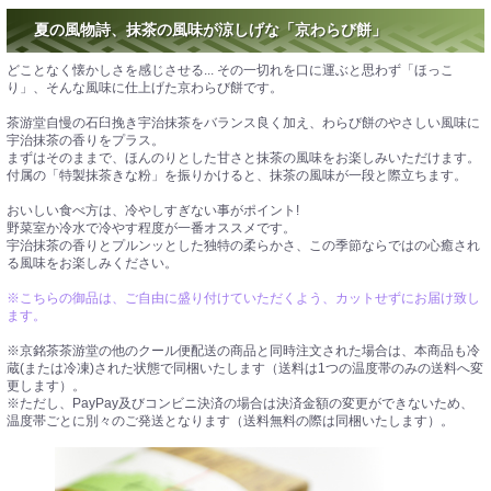
夏の風物詩、抹茶の風味が涼しげな「京わらび餅」
どことなく懐かしさを感じさせる... その一切れを口に運ぶと思わず「ほっこ
り」、そんな風味に仕上げた京わらび餅です。
茶游堂自慢の石臼挽き宇治抹茶をバランス良く加え、わらび餅のやさしい風味に
宇治抹茶の香りをプラス。
まずはそのままで、ほんのりとした甘さと抹茶の風味をお楽しみいただけます。
付属の「特製抹茶きな粉」を振りかけると、抹茶の風味が一段と際立ちます。
おいしい食べ方は、冷やしすぎない事がポイント!
野菜室か冷水で冷やす程度が一番オススメです。
宇治抹茶の香りとプルンッとした独特の柔らかさ、この季節ならではの心癒され
る風味をお楽しみください。
※こちらの御品は、ご自由に盛り付けていただくよう、カットせずにお届け致し
ます。
※京銘茶茶游堂の他のクール便配送の商品と同時注文された場合は、本商品も冷
蔵(または冷凍)された状態で同梱いたします（送料は1つの温度帯のみの送料へ変
更します）。
※ただし、PayPay及びコンビニ決済の場合は決済金額の変更ができないため、
温度帯ごとに別々のご発送となります（送料無料の際は同梱いたします）。