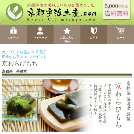
ログイン
マイページ
お気に入り
ガイド
カート
商品
カテゴリから選ぶ
＞
和菓子
用途から選ぶ
＞
プチギフト
京わらびもち
京銘茶 茶游堂