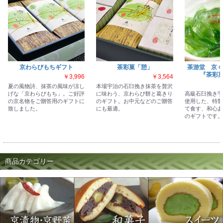
京わらびもちギフト
茶彩菓「憩」
茶游堂 京く
『茶彩菓
￥3,996
￥3,564
夏の風物詩、抹茶の風味が涼し
本場宇治の石臼挽き抹茶を贅沢
げな「京わらびもち」。ご好評
に味わう、京わらび餅と葛きり
高級石臼挽き宇
の京名物をご贈答用のギフトに
のギフト。お中元などのご贈答
使用した、特製
致しました。
にも最適。
て食す、和心あ
のギフトです。
商品カテゴリー