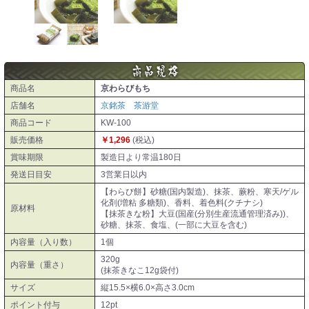
商品名
京わらびもち
店舗名
京銘茶 茶游堂
商品コード
KW-100
販売価格
￥1,296
(税込)
賞味期限
製造日より常温180日
発送日目安
3営業日以内
【わらび餅】砂糖(国内製造)、抹茶、蕨粉、寒天/ゲル
化剤(増粘 多糖類)、香料、着色料(クチナシ)
原材料
【抹茶きな粉】大豆(国産(分別生産流通管理済み))、
砂糖、抹茶、食塩、(一部に大豆を含む)
内容量（入り数）
1個
320g
内容量（重さ）
(抹茶きなこ12g袋付)
サイズ
縦15.5×横6.0×高さ3.0cm
ポイント付与
12pt