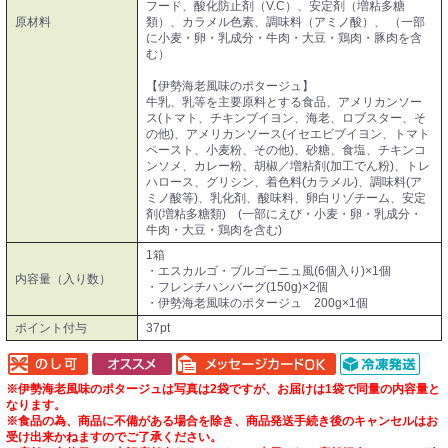
フード、酸化防止剤（V.C）、安定剤（増粘多糖
原材料
類）、カラメル色素、調味料（アミノ酸）、 （一部
に小麦・卵・乳成分・牛肉・大豆・鶏肉・豚肉を含
む）
【伊勢海老風味のポタージュ】
牛乳、乳等を主要原料とする食品、アメリカンソー
ス(トマト、チキンブイヨン、海老、ロブスター、そ
の他)、アメリカンソース(イセエビブイヨン、トマト
ペースト、小麦粉、その他)、砂糖、食塩、チキンコ
ンソメ、カレー粉、胡椒／増粘剤(加工でん粉)、トレ
ハロース、グリシン、着色料(カラメル)、調味料(ア
ミノ酸等)、乳化剤、酸味料、卵白リゾチーム、安定
剤(増粘多糖類) (一部にえび・小麦・卵・乳成分・
牛肉・大豆・鶏肉を含む)
1箱
・エスカルゴ・ブルゴーニュ風(6個入り)×1個
内容量（入り数）
・フレンチハンバーグ(150g)×2個
・伊勢海老風味のポタージュ 200g×1個
ポイント付与
37pt
※伊勢海老風味のポタージュは写真は2袋ですが、お届けは1袋で同量の内容量と
なります。
※食品の為、商品に不備がある場合を除き、商品発送手続き後のキャンセルはお
受け出来かねますのでご了承ください。