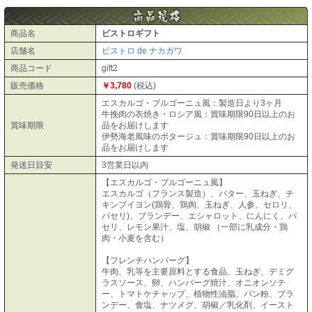
商品名
ビストロギフト
店舗名
ビストロ de ナカガワ
商品コード
gift2
販売価格
￥3,780
(税込)
エスカルゴ・ブルゴーニュ風：製造日より3ヶ月
牛挽肉の衣焼き・ロシア風：賞味期限90日以上のお
賞味期限
品をお届けします
伊勢海老風味のポタージュ：賞味期限90日以上のお
品をお届けします
発送日目安
3営業日以内
【エスカルゴ・ブルゴーニュ風】
エスカルゴ（フランス製造）、バター、玉ねぎ、チ
キンブイヨン(鶏骨、鶏肉、玉ねぎ、人参、セロリ、
パセリ)、ブランデー、エシャロット、にんにく、パ
セリ、レモン果汁、塩、胡椒 （一部に乳成分・鶏
肉・小麦を含む）
【フレンチハンバーグ】
牛肉、乳等を主要原料とする食品、玉ねぎ、デミグ
ラスソース、卵、ハンバーグ焼汁、オニオンソテ
ー、トマトケチャップ、植物性油脂、パン粉、ブラ
ンデー、食塩、ナツメグ、胡椒／乳化剤、イースト