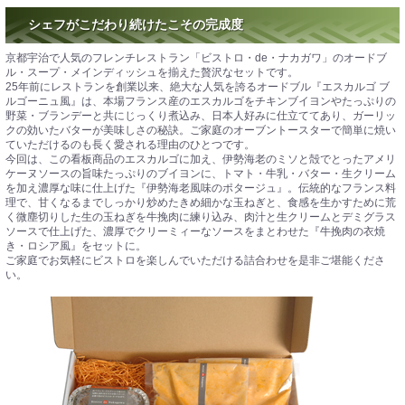
シェフがこだわり続けたこその完成度
京都宇治で人気のフレンチレストラン「ビストロ・de・ナカガワ」のオードブ
ル・スープ・メインディッシュを揃えた贅沢なセットです。
25年前にレストランを創業以来、絶大な人気を誇るオードブル『エスカルゴ ブ
ルゴーニュ風』は、本場フランス産のエスカルゴをチキンブイヨンやたっぷりの
野菜・ブランデーと共にじっくり煮込み、日本人好みに仕立ててあり、ガーリッ
クの効いたバターが美味しさの秘訣。ご家庭のオーブントースターで簡単に焼い
ていただけるのも長く愛される理由のひとつです。
今回は、この看板商品のエスカルゴに加え、伊勢海老のミソと殻でとったアメリ
ケーヌソースの旨味たっぷりのブイヨンに、トマト・牛乳・バター・生クリーム
を加え濃厚な味に仕上げた『伊勢海老風味のポタージュ』。伝統的なフランス料
理で、甘くなるまでしっかり炒めたきめ細かな玉ねぎと、食感を生かすために荒
く微塵切りした生の玉ねぎを牛挽肉に練り込み、肉汁と生クリームとデミグラス
ソースで仕上げた、濃厚でクリーミィーなソースをまとわせた『牛挽肉の衣焼
き・ロシア風』をセットに。
ご家庭でお気軽にビストロを楽しんでいただける詰合わせを是非ご堪能くださ
い。