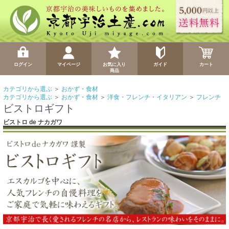
ログイン
マイページ
お気に入り
ガイド
カート
商品
カテゴリから選ぶ
＞
おかず・食材
カテゴリから選ぶ
＞
おかず・食材
＞
洋食・フレンチ・イタリアン
＞
フレンチ
ビストロギフト
ビストロ de ナカガワ