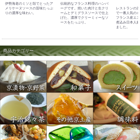
伊勢海老のミソと殻でとったア
伝統的なフランス料理のハンバ
メリケーヌソースの旨味たっぷ
ーグです。焼いた肉汁と生クリ
レストランの2
りの濃厚な味わい。
ームとデミグラスソースで仕上
で一番人気のオ
げた、濃厚でクリーミィーなソ
フランス産エス
ースをたっぷり。
煮込み日本人好
ました。
商品カテゴリー