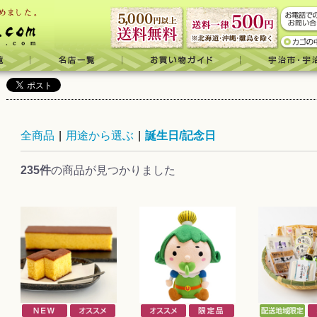
全商品
|
用途から選ぶ
|
誕生日/記念日
235件
の商品が見つかりました