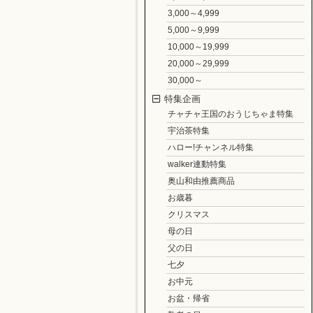
3,000～4,999
5,000～9,999
10,000～19,999
20,000～29,999
30,000～
特集企画
チャチャ王国のおうじちゃま特集
宇治茶特集
ハロー!チャンネル特集
walker連動特集
奥山和由推薦商品
お歳暮
クリスマス
母の日
父の日
七夕
お中元
お盆・帰省