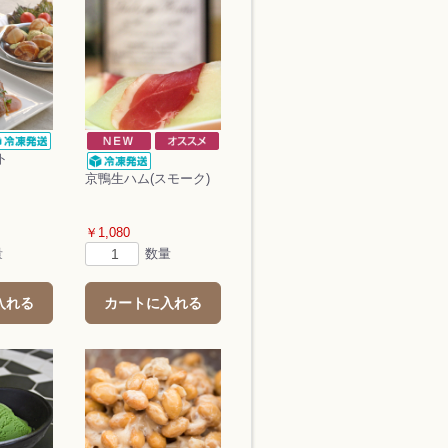
ト
京鴨生ハム(スモーク)
￥1,080
量
数量
入れる
カートに入れる