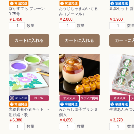
京かすてら プレーン
おうじちゃまぬいぐる
豆腐セット 
0.75号
み（ノーマル）
￥1,458
￥2,800
￥3,980
数量
数量
数
カートに入れる
カートに入れる
カートに
岩絵具初心者キット ‐
みたらし団子プリン６
生麸あんみつ
朝顔編・改-
個入
￥6,380
￥4,050
￥3,270
数量
数量
数