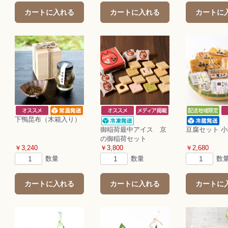
カートに入れる
カートに入れる
カートに
下鴨昆布（木箱入り）
御稲荷最中アイス 京
豆腐セット 
の御稲荷セット
￥3,240
￥3,800
￥2,680
数量
数量
数
カートに入れる
カートに入れる
カートに