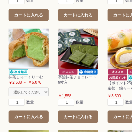
数量
数量
数
カートに入れる
カートに入れる
カートに
抹茶しゅーくりーむ
宇治抹茶チョコレート
￥2,538 ～ ￥5,076
9枚入
【ポイント2
京都 錦ろー
￥1,558
￥3,500
数量
数量
数
カートに入れる
カートに入れる
カートに