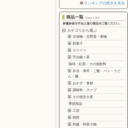
ランキングの続きを見る
カテゴリから選ぶ
京漬物・京野菜・果物
和菓子
スイーツ
宇治銘々茶
珈琲・紅茶・その他飲料
弁当・寿司・ご飯・パン・うど
ん・麺
おかず・食材
調味料・スープ
その他京土産
季節商品
工芸
雑貨
和服・和装小物