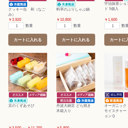
宇治抹茶ショ
ド 5個入
クッキー缶 和（なご
料亭のぶりしゃぶ鍋
み）
￥3,920
￥10,800
￥1,600
数量
数量
数
カートに入れる
カートに入れる
カートに
京のくずあそび
丹波大納言 どら焼き
オーガニック
木箱入り
モイスチャー
ョンＱ
￥3,500 ～ ￥11,200
￥5,800