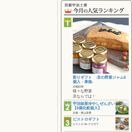
彩りギフト ‐京の野菜ジャム6
個入・果烙‐
京都紀翔
様々な野菜
京ならでは！
宇治抹茶冷やしぜんざい
【6個化粧箱入】
京都・東山茶寮
ビストロギフト
ビストロ de ナカガワ