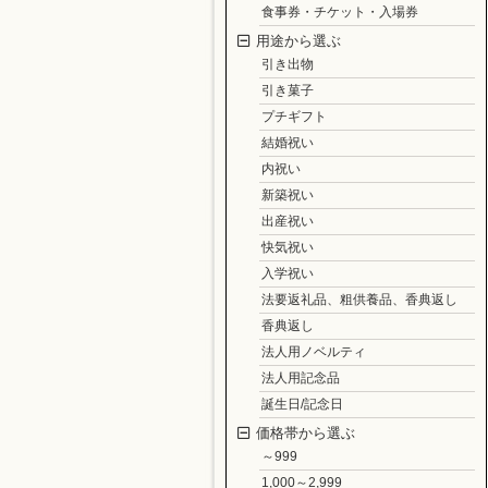
食事券・チケット・入場券
用途から選ぶ
引き出物
引き菓子
プチギフト
結婚祝い
内祝い
新築祝い
出産祝い
快気祝い
入学祝い
法要返礼品、粗供養品、香典返し
香典返し
法人用ノベルティ
法人用記念品
誕生日/記念日
価格帯から選ぶ
～999
1,000～2,999