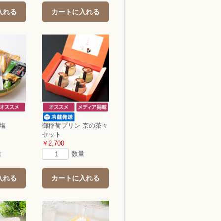
入れる
カートに入れる
小塩
御稲荷プリン 京の茶々
セット
￥2,700
量
数量
入れる
カートに入れる