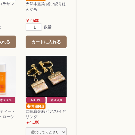
コラサン
天然本藍染 縫い絞りは
んかち
￥2,500
量
数量
入れる
カートに入れる
 ティー・
西陣織金彩ピアス/イヤ
・ローシ
リング
￥4,180