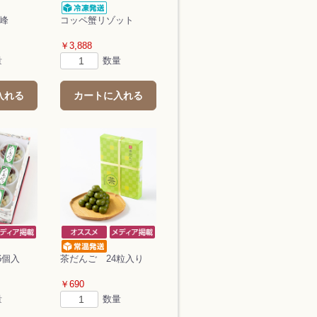
善峰
コッペ蟹リゾット
￥3,888
量
数量
入れる
カートに入れる
6個入
茶だんご 24粒入り
￥690
量
数量