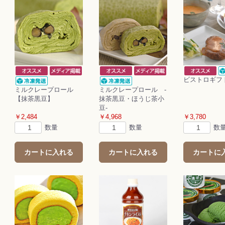
ビストロギフ
ミルクレープロール
ミルクレープロール -
【抹茶黒豆】
抹茶黒豆・ほうじ茶小
豆-
￥2,484
￥4,968
￥3,780
数量
数量
数
カートに入れる
カートに入れる
カートに