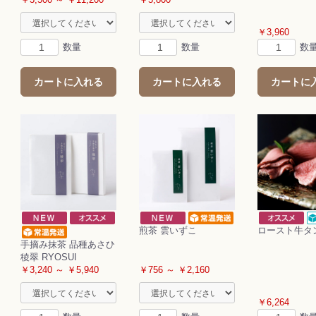
お買い物を続ける
カートへ進む
￥3,960
数量
数量
数
カートに入れる
カートに入れる
カートに
煎茶 雲いずこ
ロースト牛タ
手摘み抹茶 品種あさひ
稜翠 RYOSUI
￥3,240 ～ ￥5,940
￥756 ～ ￥2,160
￥6,264