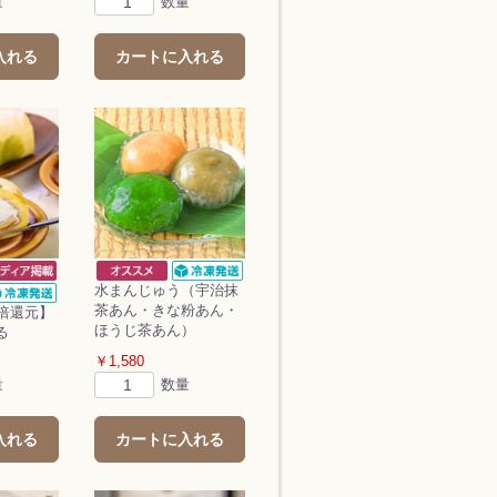
量
数量
入れる
カートに入れる
水まんじゅう（宇治抹
茶あん・きな粉あん・
5倍還元】
ほうじ茶あん）
る
￥1,580
量
数量
入れる
カートに入れる