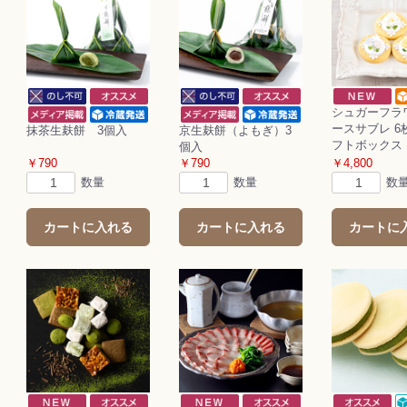
シュガーフラ
ースサブレ 6
抹茶生麸餅 3個入
京生麸餅（よもぎ）3
フトボックス
個入
￥790
￥790
￥4,800
数量
数量
数
カートに入れる
カートに入れる
カートに